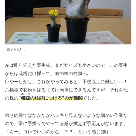
親子みたい。
左は昨年迎えた実生株。まだサイズも小さいので、この実生
からは花粉だけ採って、右の株の柱頭へ。
いやーしかし、これがやってみると、予想以上に難しい…！
爪楊枝で花粉を採るまでは簡単にできるんですが、それを他
めしべ
の株の
”
雌蕊
の柱頭につける”のが難関
でした。
何せ肉眼ではなかなかハッキリ見えないような細かい作業な
ので、常に手探りでやってる感が拭えず手応えがないまま、
「んー、コレでいいのかな…？？」という感じ(笑)