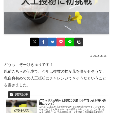
2022.05.16
どうも、ぞーげきゅうです！
以前こちらの記事で、今年は複数の株が花を咲かせそうで、
私自身初めての人工授粉にチャレンジできそうだということ
を書きました。
グラキリスが続々と開花の予感【今年花つきが良い要
因について】
これまで1度しか花を咲かせなかったわが家のグラキリスですが、
今年はたくさん咲きそう！その様子と今年これまでになく花つき
が良い要因についての考察記録。人工授粉・自家採種の初挑戦に