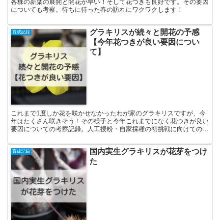
各株の新葉の展開と開花が早い！そして花つきも良好です。その要因
についても考察。待ちに待った春の訪れにワクワクします！
グラキリスが続々と開花の予感
育成記録
【今年花つきが良い要因につい
て】
これまで1度しか花を咲かせなかったわが家のグラキリスですが、今
年はたくさん咲きそう！その様子と今年これまでになく花つきが良い
要因についての考察記録。人工授粉・自家採種の初挑戦に向けての、
経過報告です。
国内実生グラキリスが花芽をつけ
育成記録
た