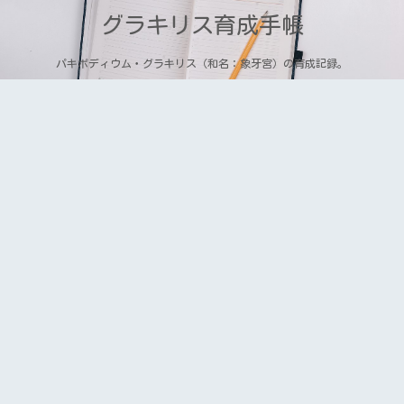
グラキリス育成手帳
パキポディウム・グラキリス（和名：象牙宮）の育成記録。