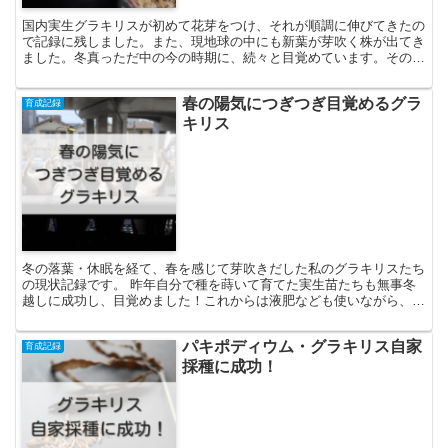
国内実生グラキリスが初めて花芽をつけ、それが順調に伸びてきたの
で記録に残しました。また、現地球の中にも新葉が芽吹く株が出てき
ました。冬真っただ中の今の時期に、続々と目覚めています。その成
長再開の要因はわかりませんが、これからの春の到来で親株たちの開
花にも期待したい！
春の陽気につぎつぎ目覚めるグラ
育成記録
キリス
冬の落葉・休眠を経て、春を感じて芽吹きだした私のグラキリスたち
の現状記録です。 昨年自分で種を蒔いて育てた実生苗たちも無事冬
越しに成功し、目覚めました！これからは液肥なども使いながら、よ
りよい育て方を追求していきます。
パキポディウム・グラキリス自家
育成記録
採種に成功！