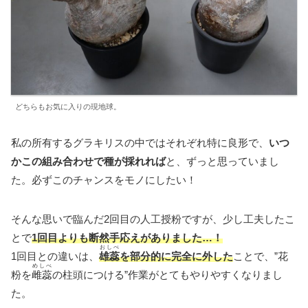
どちらもお気に入りの現地球。
私の所有するグラキリスの中ではそれぞれ特に良形で、
いつ
かこの組み合わせで種が採れれば
と、ずっと思っていまし
た。必ずこのチャンスをモノにしたい！
そんな思いで臨んだ2回目の人工授粉ですが、少し工夫したこ
とで
1回目よりも断然手応えがありました…！
おしべ
1回目との違いは
、
雄蕊
を部分的に完全に外した
ことで、”花
めしべ
粉を
雌蕊
の柱頭につける”作業がとてもやりやすくなりまし
た。