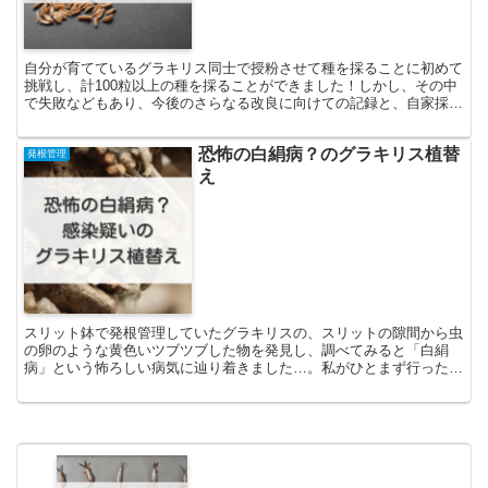
自分が育てているグラキリス同士で授粉させて種を採ることに初めて
挑戦し、計100粒以上の種を採ることができました！しかし、その中
で失敗などもあり、今後のさらなる改良に向けての記録と、自家採種
をやってみた所感を。
恐怖の白絹病？のグラキリス植替
発根管理
え
スリット鉢で発根管理していたグラキリスの、スリットの隙間から虫
の卵のような黄色いツブツブした物を発見し、調べてみると「白絹
病」という怖ろしい病気に辿り着きました…。私がひとまず行った応
急処置と、その顛末について。