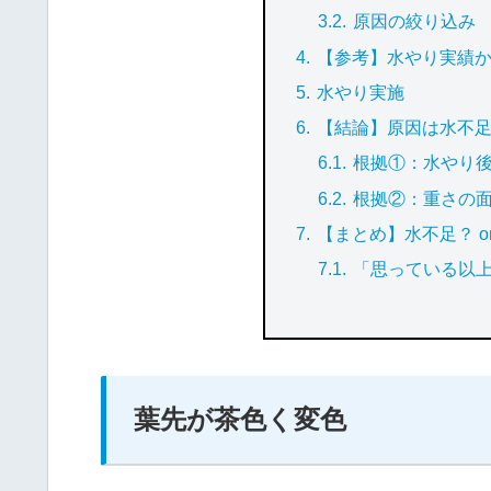
原因の絞り込み
【参考】水やり実績
水やり実施
【結論】原因は水不
根拠①：水やり
根拠②：重さの
【まとめ】水不足？ o
「思っている以
葉先が茶色く変色