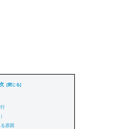
次
進行
？）
れる原因