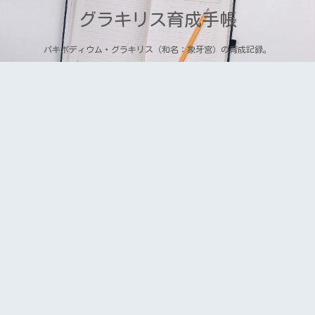
グラキリス育成手帳
パキポディウム・グラキリス（和名：象牙宮）の育成記録。