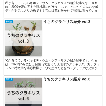
私が育てているパキポディウム・グラキリスの紹介記事です。今回
は、2020年夏に迎えた現地球のグラキリスで、とにかくまん丸なボ
ディがお気に入りの株です！春には花を咲かせて順調に育っています
が、購入時からひと冬を越して芽吹いた葉が少し丸く大きくなりまし
た。これは日照不足のサイン…？株との出会い、お気に入りポイン
うちのグラキリス紹介 vol.3
ト、管理上の特徴・所感について。
株紹介
私が育てているパキポディウム・グラキリスの紹介記事です。今回
は、2021年5月にひと目惚れで迎えた現地球のグラキリス。丸いフォ
ルムに特徴的な迷彩模様と、水で塗れたときのメタリックな光沢がた
まらなくカッコいいです。株との出会い、お気に入りポイント、管理
上の特徴・所感について。
うちのグラキリス紹介 vol.6
株紹介