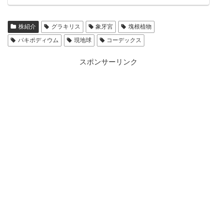
株紹介
グラキリス
象牙宮
塊根植物
パキポディウム
現地球
コーデックス
スポンサーリンク