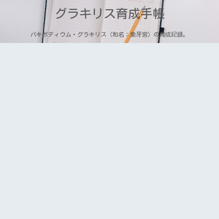
グラキリス育成手帳
パキポディウム・グラキリス（和名：象牙宮）の育成記録。