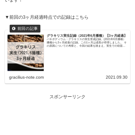
▼前回の3ヶ月経過時点での記録はこちら
グラキリス実生記録（2021年6月播種）【3ヶ月経過】
パキポディウム・グラキリスの実生育成記録。(2021年6月播種）
播種から3ヶ月経過の記録。この1ヶ月は成長が停滞しました。 そ
の原因についての考察と、今回の結果を踏まえ、実生での幼苗期
は夏の直射日光には当てず遮光して育てることを推奨していま
す。
gracilius-note.com
2021.09.30
スポンサーリンク