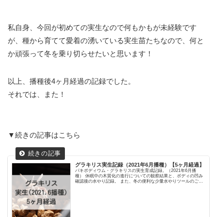
私自身、今回が初めての実生なので何もかもが未経験です
が、種から育てて愛着の湧いている実生苗たちなので、何と
か頑張って冬を乗り切らせたいと思います！
以上、播種後4ヶ月経過の記録でした。
それでは、また！
▼続きの記事はこちら
グラキリス実生記録（2021年6月播種）【5ヶ月経過】
パキポディウム・グラキリスの実生育成記録。（2021年6月播
種） 休眠中の木質化の進行についての観察結果と、ボディの凹み
確認後の水やり記録。 また、冬の便利な少量水やりツールのご紹
介も。