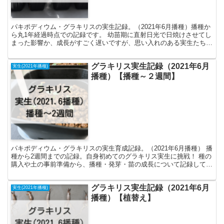
パキポディウム・グラキリスの実生記録。（2021年6月播種）播種か
ら丸1年経過時点での記録です。 幼苗期に直射日光で日焼けさせてし
まった影響か、成長がすごく遅いですが、思い入れのある実生たちで
す。長い年月をかけて、将来は立派に育てられると良いなと思いま
す。
グラキリス実生記録（2021年6月
実生(2021年播種)
播種）【播種～２週間】
パキポディウム・グラキリスの実生育成記録。（2021年6月播種） 播
種から2週間までの記録。自身初めてのグラキリス実生に挑戦！ 種の
購入や土の事前準備から、播種・発芽・苗の成長について記録してい
ます。 発芽したての苗へのLEDライト照射や、今後の実験的な育て
方のグループ分けについて。
グラキリス実生記録（2021年6月
実生(2021年播種)
播種）【植替え】