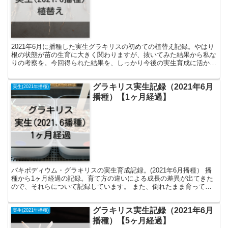
2021年6月に播種した実生グラキリスの初めての植替え記録。やはり
根の状態が苗の生育に大きく関わりますが、抜いてみた結果から私な
りの考察を。今回得られた結果を、しっかり今後の実生育成に活かし
ていきたいです。
グラキリス実生記録（2021年6月
実生(2021年播種)
播種）【1ヶ月経過】
パキポディウム・グラキリスの実生育成記録。(2021年6月播種） 播
種から1ヶ月経過の記録。育て方の違いによる成長の差異が出てきた
ので、それらについて記録しています。 また、倒れたまま育ってし
まう苗が出てきました。表土に使った赤玉土のサイズが失敗だったの
で、今後の反省点としています。
グラキリス実生記録（2021年6月
実生(2021年播種)
播種）【5ヶ月経過】