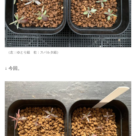
（左：ゆとり組 右：スパルタ組）
↓ 今回。