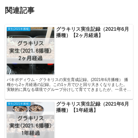
関連記事
グラキリス実生記録（2021年6月
実生(2021年播種)
播種）【2ヶ月経過】
パキポディウム・グラキリスの実生育成記録。(2021年6月播種） 播
種から2ヶ月経過の記録。この1ヶ月でひと回り大きくなりました。
実験的に異なる環境でグループ分けして育ててきましたが、一旦その
結果をまとめ、考察しました。 そして発芽初期のベストな生育環境
の正解探しに向けた、今後の方向性について。
グラキリス実生記録（2021年6月
実生(2021年播種)
播種）【1年経過】